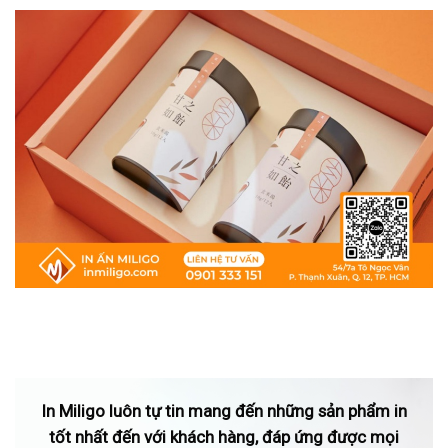
2.450đ
2.190đ
2.130đ
2.070đ
3.870đ
3.610đ
3.520đ
3.450đ
– Kích thước: dài x rộng x cao.– Đơn vị tính: đ/hộp
Kích thước (cm)
100 hộp (đ/hộp)
200 hộp (đ/hộp
(Dài x Rộng x Cao)
4x4x3
6.664
3822
5,5×5,5×5
12250
7644
8x8x8
13720
8624
10x10x8
15190
8820
In Miligo luôn tự tin mang đến những sản phẩm in
tốt nhất đến với khách hàng, đáp ứng được mọi
Bảng giá in hộp son, hộp tinh dầu