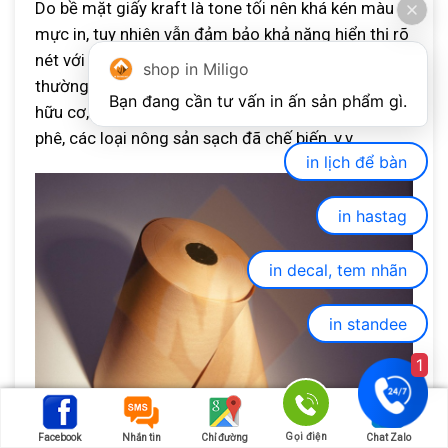
Do bề mặt giấy kraft là tone tối nên khá kén màu
mực in, tuy nhiên vẫn đảm bảo khả năng hiển thị rõ
nét với khi in offset và in kỹ thuật số. Chất liệu này
shop in Miligo
thường được sử dụng để làm hợp đựng xà phòng
hữu cơ, đồ handmade, trang sức thủ công, trà, cà
phê, các loại nông sản sạch đã chế biến, v.v.
in lịch để bàn
in hastag
in decal, tem nhãn
in standee
1
Gọi điện
Facebook
Nhắn tin
Chỉ đường
Chat Zalo
Giấy Kraft in hộp giấy