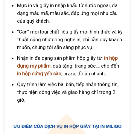
hộp giấy. Đơn giá sẽ thay đổi tùy thuộc loại tem và số
Mực in và giấy in nhập khẩu từ nước ngoài, đa
lượng muốn in. Bạn hãy liên hệ
hotline 0963 545 351
để
dạng mẫu mã, màu sắc, đáp ứng mọi nhu cầu
được In Miligo tư vấn chi tiết và báo giá chính xác nhất.
của quý khách.
“Cân” mọi loại chất liệu giấy mọi hình thức và kỹ
thuật cũng như công nghệ in, chỉ cần quý khách
muốn, chúng tôi sẵn sàng phục vụ.
Nhận in đa dạng sản phẩm hộp giấy từ:
in hộp
đựng mỹ phẩm
, quà tặng, trang sức,… cho đến
in hộp cứng yến sào
, pizza, đồ ăn nhanh,…
Quy trình làm việc bài bản, tiếp nhận thông tin,
thực hiện công việc và giao hàng chỉ trong 2
giờ.