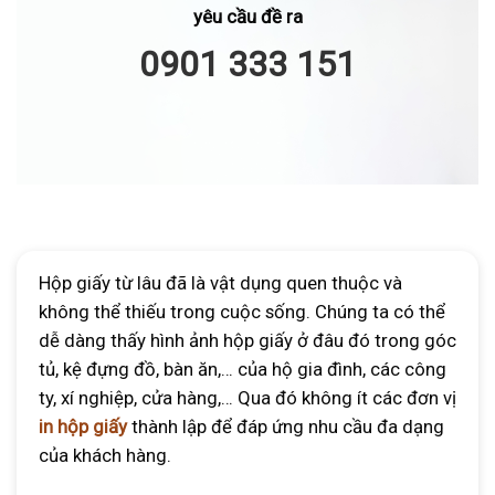
yêu cầu đề ra
Kích thước (cm)
0901 333 151
100 hộp (đ/hộp)
200 hộp (đ/hộp
(Dài x Rộng x Cao)
2,5×2,5×6
3724
2842
2x2x8
4214
3528
2,5×2,5×9
4704
3822
2,5×2,5×12
5096
5096
Hộp giấy từ lâu đã là vật dụng quen thuộc và
không thể thiếu trong cuộc sống. Chúng ta có thể
Bảng giá in hộp giấy nắp lật đựng sản phẩm
dễ dàng thấy hình ảnh hộp giấy ở đâu đó trong góc
tủ, kệ đựng đồ, bàn ăn,… của hộ gia đình, các công
Kích thước (cm)
ty, xí nghiệp, cửa hàng,… Qua đó không ít các đơn vị
100 hộp (đ/hộp)
500 hộp (đ/hộp)
in hộp giấy
thành lập để đáp ứng nhu cầu đa dạng
Dài x Rộng x Cao
của khách hàng.
4,5 x 2,5 x 8,5
6370
3234