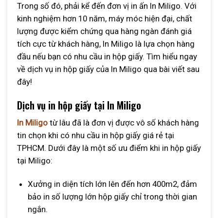
Trong số đó, phải kể đến đơn vị in ấn In Miligo. Với
5 x 4 x 16
7546
4214
kinh nghiệm hơn 10 năm, máy móc hiện đại, chất
lượng được kiểm chứng qua hàng ngàn đánh giá
9 x 6 x 17
7840
4410
tích cực từ khách hàng, In Miligo là lựa chọn hàng
đầu nếu bạn có nhu cầu in hộp giấy. Tìm hiểu ngay
Bảng giá in hộp giấy nắp lật đựng thực phẩm
(Tham
về dịch vụ in hộp giấy của In Miligo qua bài viết sau
khảo nguồn)
đây!
Kích thước (cm)
Dịch vụ in hộp giấy tại In Miligo
100 hộp (đ/hộp)
500 hộp (đ/hộp)
Dài x Rộng x Cao
In Miligo
từ lâu đã là đơn vị được vô số khách hàng
tin chọn khi có nhu cầu in hộp giấy giá rẻ tại
10 x 10 x 4,5
8134
4116
TPHCM. Dưới đây là một số ưu điểm khi in hộp giấy
12 x 12 x 6,5
10290
5880
tại Miligo:
15 x 8,5 x 7
10780
6860
Xưởng in diện tích lớn lên đến hơn 400m2, đảm
bảo in số lượng lớn hộp giấy chỉ trong thời gian
Lưu ý: Trên đây chỉ là bảng giá tham khảo của các loại in
ngắn.