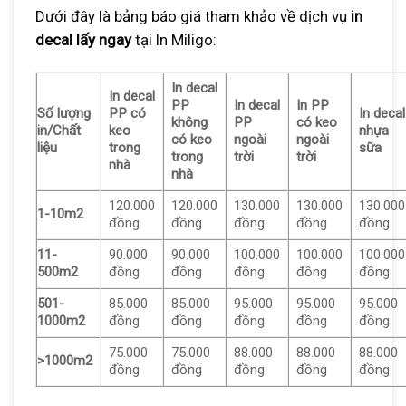
Dưới đây là bảng báo giá tham khảo về dịch vụ
in
decal lấy ngay
tại In Miligo:
In decal
In decal
PP
In decal
In PP
Số lượng
PP có
In decal
không
PP
có keo
in/Chất
keo
nhựa
có keo
ngoài
ngoài
liệu
trong
sữa
trong
trời
trời
nhà
nhà
120.000
120.000
130.000
130.000
130.000
1-10m2
đồng
đồng
đồng
đồng
đồng
11-
90.000
90.000
100.000
100.000
100.000
500m2
đồng
đồng
đồng
đồng
đồng
501-
85.000
85.000
95.000
95.000
95.000
1000m2
đồng
đồng
đồng
đồng
đồng
75.000
75.000
88.000
88.000
88.000
>1000m2
đồng
đồng
đồng
đồng
đồng