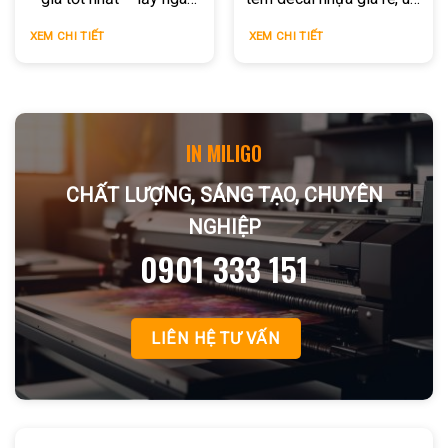
tại HCM
tín TPHCM
XEM CHI TIẾT
XEM CHI TIẾT
IN MILIGO
CHẤT LƯỢNG, SÁNG TẠO, CHUYÊN
NGHIỆP
0901 333 151
LIÊN HỆ TƯ VẤN