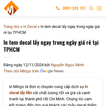
Skip
0901 333 151
to
content
Trang chủ
»
In Decal
»
In tem decal lấy ngay trong ngày giá
rẻ tại TPHCM
In tem decal lấy ngay trong ngày giá rẻ tại
TPHCM
Đăng ngày
12/11/2024
bởi
Nguyễn Ngọc Minh
Theo dõi Miligo trên
In Miligo là đơn vị chuyên cung cấp dịch vụ
in
decal lấy liền
với chất lượng tốt và giá cả cạnh
tranh tại thành phố Hồ Chí Minh. Chúng tôi cam
kết mang đến cho quý khách các mẫu decal thẩm