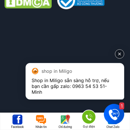
shop in Miligo
Shop in Miligo sẵn sàng hỗ trợ, nếu 
bạn cần gấp zalo: 
0963 54 53 51
- 
Minh
1
Gọi điện
Facebook
Nhắn tin
Chỉ đường
Chat Zalo