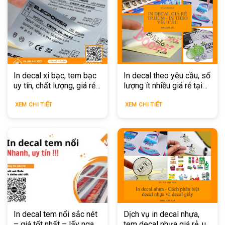
In decal xi bạc, tem bạc
In decal theo yêu cầu, số
uy tín, chất lượng, giá rẻ
lượng ít nhiều giá rẻ tại
tại TPHCM
TPHCM
XEM CHI TIẾT
XEM CHI TIẾT
In decal tem nổi sắc nét
Dịch vụ in decal nhựa,
– giá tốt nhất – lấy ngay
tem decal nhựa giá rẻ, uy