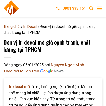
Skip
0901 333 151
to
content
Trang chủ
»
In Decal
»
Đơn vị in decal mờ giá cạnh tranh,
chất lượng tại TPHCM
Đơn vị in decal mờ giá cạnh tranh, chất
lượng tại TPHCM
Đăng ngày
06/01/2025
bởi
Nguyễn Ngọc Minh
Theo dõi Miligo trên
In decal mờ
là một công nghệ in ấn độc đáo có
thể mang lại nhiều lợi ích được ứng dụng trong
nhiều lĩnh vực hiện nay. Từ trang trí nội thất, trang
trí xe hơi đến ứng dụng quảng cáo và marketing.