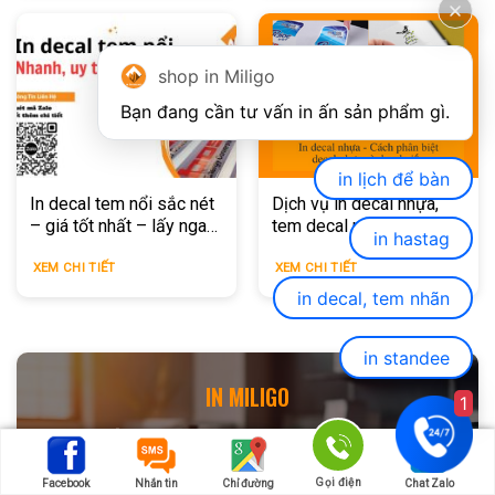
shop in Miligo
in lịch để bàn
In decal tem nổi sắc nét
Dịch vụ in decal nhựa,
– giá tốt nhất – lấy ngay
tem decal nhựa giá rẻ, uy
in hastag
tại HCM
tín TPHCM
XEM CHI TIẾT
XEM CHI TIẾT
in decal, tem nhãn
in standee
IN MILIGO
1
CHẤT LƯỢNG, SÁNG TẠO, CHUYÊN
NGHIỆP
Gọi điện
Facebook
Nhắn tin
Chỉ đường
Chat Zalo