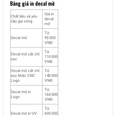
Bảng giá in decal mờ
Giá in
Chất liệu và yêu
decal
cầu gia công
mờ
Từ
Decal mờ
90.000
VNĐ
Từ
Decal mờ cắt chỉ
110.000
sọc
VNĐ
Decal mờ cắt chỉ
Từ
sọc khắc CNC
140.000
Logo
VNĐ
Từ
Decal mờ in
160.000
Logo
VNĐ
Từ
Decal mờ in UV
600.000