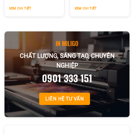
tại In Miligo
XEM CHI TIẾT
XEM CHI TIẾT
IN MILIGO
CHẤT LƯỢNG, SÁNG TẠO, CHUYÊN
NGHIỆP
0901 333 151
LIÊN HỆ TƯ VẤN