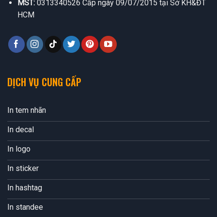
MST:
0313340526 Cấp ngày 09/07/2015 tại Sở KH&ĐT
HCM
DỊCH VỤ CUNG CẤP
In tem nhãn
In decal
In logo
In sticker
In hashtag
In standee