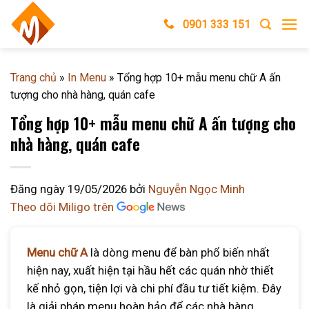
Skip
0901 333 151
to
content
Trang chủ
»
In Menu
»
Tổng hợp 10+ mẫu menu chữ A ấn
tượng cho nhà hàng, quán cafe
Tổng hợp 10+ mẫu menu chữ A ấn tượng cho
nhà hàng, quán cafe
Đăng ngày
19/05/2026
bởi
Nguyễn Ngọc Minh
Theo dõi Miligo trên
Menu chữ A
là dòng menu để bàn phổ biến nhất
hiện nay, xuất hiện tại hầu hết các quán nhờ thiết
kế nhỏ gọn, tiện lợi và chi phí đầu tư tiết kiệm. Đây
là giải pháp menu hoàn hảo để các nhà hàng,