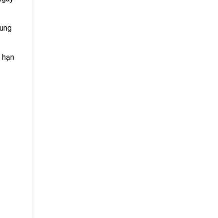
dung
 hạn