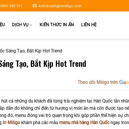
0901 333 151
kinhdoanh@inmiligo.com
IỆU
DỊCH VỤ
KIẾN THỨC IN ẤN
LIÊN HỆ
c Sáng Tạo, Bắt Kịp Hot Trend
áng Tạo, Bắt Kịp Hot Trend
Theo dõi Miligo trên
 hút cả những du khách đã từng trải nghiệm tại Hàn Quốc lẫn nh
hấp dẫn đó không chỉ đến từ hương vị món ăn mà còn được tạo nê
ong đó, menu đóng vai trò quan trọng khi góp phần thể hiện sự ch
ng
In Miligo
khám phá các mẫu
menu nhà hàng Hàn Quốc
ngay tron