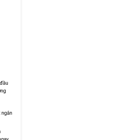
 đầu
ợng
t ngắn
n
ngay