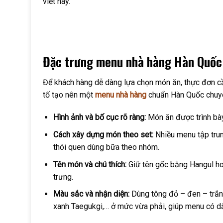
viết này.
Đặc trưng menu nhà hàng Hàn Quốc
Để khách hàng dễ dàng lựa chọn món ăn, thực đơn cần
tố tạo nên một
menu nhà hàng
chuẩn Hàn Quốc chuyê
Hình ảnh và bố cục rõ ràng:
Món ăn được trình bày
Cách xây dựng món theo set:
Nhiều menu tập tru
thói quen dùng bữa theo nhóm.
Tên món và chú thích:
Giữ tên gốc bằng Hangul ho
trưng.
Màu sắc và nhận diện:
Dùng tông đỏ – đen – trắn
xanh Taegukgi,… ở mức vừa phải, giúp menu có dấ