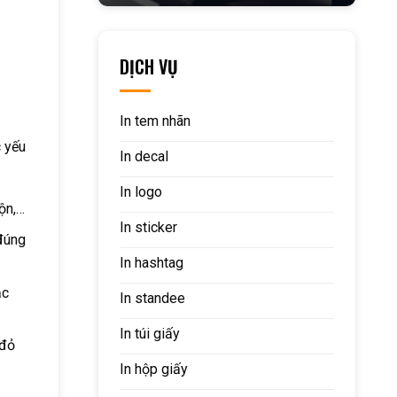
DỊCH VỤ
In tem nhãn
c yếu
In decal
In logo
ộn,…
In sticker
đúng
In hashtag
ặc
In standee
In túi giấy
 đỏ
In hộp giấy