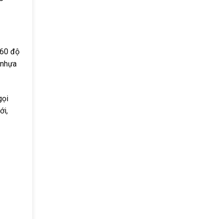
360 độ
 nhựa
gọi
ới,