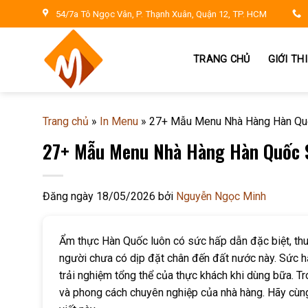
Skip
54/7a Tô Ngọc Vân, P. Thạnh Xuân, Quận 12, TP. HCM
to
content
TRANG CHỦ
GIỚI TH
Trang chủ
»
In Menu
»
27+ Mẫu Menu Nhà Hàng Hàn Quố
27+ Mẫu Menu Nhà Hàng Hàn Quốc S
Đăng ngày
18/05/2026
bởi
Nguyễn Ngọc Minh
Ẩm thực Hàn Quốc luôn có sức hấp dẫn đặc biệt, thu
người chưa có dịp đặt chân đến đất nước này. Sức 
trải nghiệm tổng thể của thực khách khi dùng bữa. Tr
và phong cách chuyên nghiệp của nhà hàng. Hãy cù