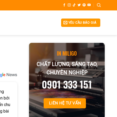
YÊU CẦU BÁO GIÁ
IN MILIGO
CHẤT LƯỢNG, SÁNG TẠO,
CHUYÊN NGHIỆP
0901 333 151
ững
n bởi
LIÊN HỆ TƯ VẤN
ỉn chu
g bài