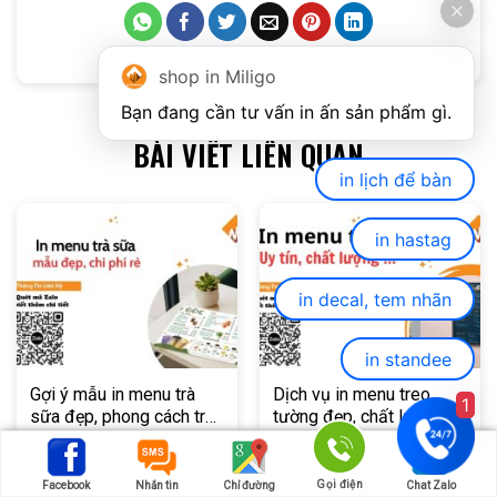
shop in Miligo
BÀI VIẾT LIÊN QUAN
in lịch để bàn
in hastag
in decal, tem nhãn
in standee
Gợi ý mẫu in menu trà
Dịch vụ in menu treo
1
sữa đẹp, phong cách trẻ
tường đẹp, chất lượng tại
trung, thu hút khách hàng
In Miligo
XEM CHI TIẾT
XEM CHI TIẾT
Gọi điện
Facebook
Nhắn tin
Chỉ đường
Chat Zalo