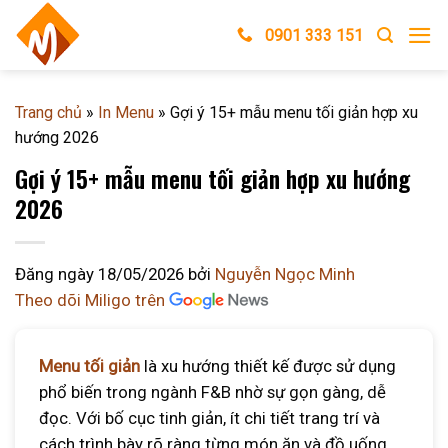
Skip
0901 333 151
to
content
Trang chủ
»
In Menu
»
Gợi ý 15+ mẫu menu tối giản hợp xu
hướng 2026
Gợi ý 15+ mẫu menu tối giản hợp xu hướng
2026
Đăng ngày
18/05/2026
bởi
Nguyễn Ngọc Minh
Theo dõi Miligo trên
Menu tối giản
là xu hướng thiết kế được sử dụng
phổ biến trong ngành F&B nhờ sự gọn gàng, dễ
đọc. Với bố cục tinh giản, ít chi tiết trang trí và
cách trình bày rõ ràng từng món ăn và đồ uống,