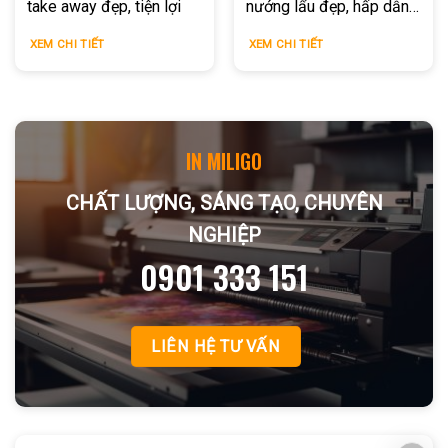
take away đẹp, tiện lợi
nướng lẩu đẹp, hấp dẫn
tại In Miligo
XEM CHI TIẾT
XEM CHI TIẾT
IN MILIGO
CHẤT LƯỢNG, SÁNG TẠO, CHUYÊN
NGHIỆP
0901 333 151
LIÊN HỆ TƯ VẤN