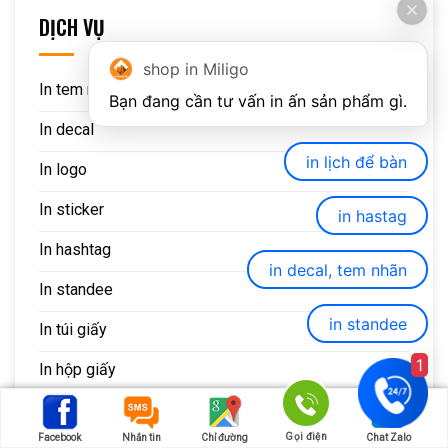
DỊCH VỤ
shop in Miligo
In tem nhãn
In decal
in lịch để bàn
In logo
In sticker
in hastag
In hashtag
in decal, tem nhãn
In standee
in standee
In túi giấy
1
In hộp giấy
In catalogue
Gọi điện
Facebook
Nhắn tin
Chỉ đường
Chat Zalo