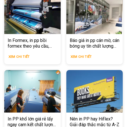
In Formex, in pp bồi
Báo giá in pp cán mờ, cán
formex theo yêu cầu,
bóng uy tín chất lượng
chất lượng, giá rẻ
tại TPHCM
XEM CHI TIẾT
XEM CHI TIẾT
In PP khổ lớn giá rẻ lấy
Nên in PP hay Hiflex?
ngay cam kết chất lượng
Giải đáp thắc mắc từ A-Z