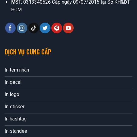
MST:
0313340526 Cấp ngày 09/07/2015 tại Sở KH&ĐT
HCM
DỊCH VỤ CUNG CẤP
In tem nhãn
In decal
In logo
In sticker
In hashtag
In standee