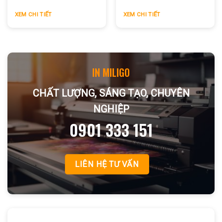
tại TPHCM
XEM CHI TIẾT
XEM CHI TIẾT
IN MILIGO
CHẤT LƯỢNG, SÁNG TẠO, CHUYÊN
NGHIỆP
0901 333 151
LIÊN HỆ TƯ VẤN