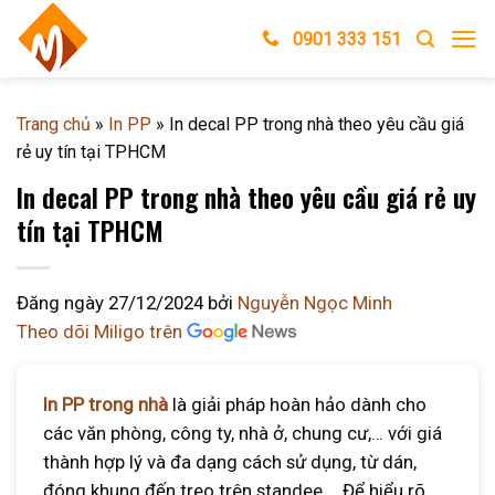
Skip
0901 333 151
to
content
Trang chủ
»
In PP
»
In decal PP trong nhà theo yêu cầu giá
rẻ uy tín tại TPHCM
In decal PP trong nhà theo yêu cầu giá rẻ uy
tín tại TPHCM
Đăng ngày
27/12/2024
bởi
Nguyễn Ngọc Minh
Theo dõi Miligo trên
In PP trong nhà
là giải pháp hoàn hảo dành cho
các văn phòng, công ty, nhà ở, chung cư,… với giá
thành hợp lý và đa dạng cách sử dụng, từ dán,
đóng khung đến treo trên standee,… Để hiểu rõ