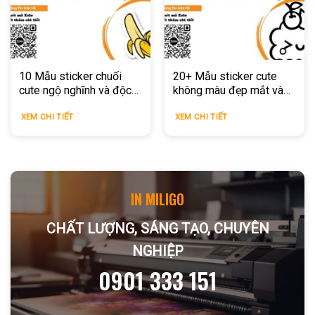
10 Mẫu sticker chuối
20+ Mẫu sticker cute
cute ngộ nghĩnh và độc
không màu đẹp mắt và
đáo nhất 2026
đáng yêu 2026
XEM CHI TIẾT
XEM CHI TIẾT
IN MILIGO
CHẤT LƯỢNG, SÁNG TẠO, CHUYÊN
NGHIỆP
0901 333 151