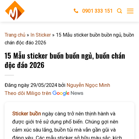
Skip
0901 333 151
to
content
Trang chủ
»
In Sticker
»
15 Mẫu sticker buồn buồn ngủ, buồn
chán độc đáo 2026
15 Mẫu sticker buồn buồn ngủ, buồn chán
độc đáo 2026
Đăng ngày
29/05/2024
bởi
Nguyễn Ngọc Minh
Theo dõi Miligo trên
Sticker buồn
ngày càng trở nên thịnh hành và
được giới trẻ sử dụng phổ biến. Chúng gợi nên
cảm xúc sâu lắng, buồn tủi mà vẫn gần gũi và
đáng yêu. Các mẫu sticker sở hữu màu sắc, kích