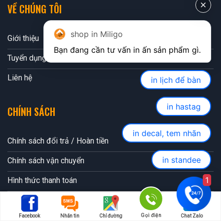
VỀ CHÚNG TÔI
shop in Miligo
Giới thiệu
Tuyển dụng
Liên hệ
in lịch để bàn
in hastag
CHÍNH SÁCH
in decal, tem nhãn
Chính sách đổi trả / Hoàn tiền
in standee
Chính sách vận chuyển
1
Hình thức thanh toán
Chính sách bảo mật
Gọi điện
Facebook
Nhắn tin
Chỉ đường
Chat Zalo