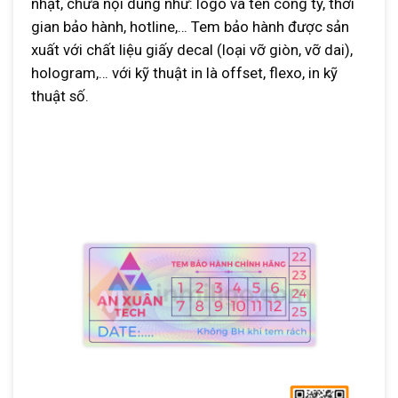
nhật, chứa nội dung như: logo và tên công ty, thời
gian bảo hành, hotline,… Tem bảo hành được sản
xuất với chất liệu giấy decal (loại vỡ giòn, vỡ dai),
hologram,… với kỹ thuật in là offset, flexo, in kỹ
thuật số.