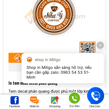
shop in Miligo
Shop in Miligo sẵn sàng hỗ trợ, nếu 
Tem nhãn giấy
bạn cần gấp zalo: 
0963 54 53 51
- 
Minh
In tem nhãn decal phản quang
Tem decal phản quang được phủ một lớp kim loại
có khả năng phản xạ ánh sáng cực tốt, thu hút sự
chú ý. Loại tem này có độ bền cao, có nhiều hình
Gọi điện
Facebook
Nhắn tin
Chỉ đường
Chat Zalo