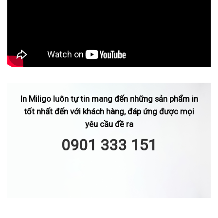
11
1.000 tờ
43
12
2.000 tờ
57
5 x 5 cm
13
3.000 tờ
80
14
4.000 tờ
97
15
5.000 tờ
1.
In Miligo luôn tự tin mang đến những sản phẩm in
16
1000 tờ
50
tốt nhất đến với khách hàng, đáp ứng được mọi
17
2000 tờ
77
yêu cầu đề ra
6 x 6 cm
0901 333 151
18
3000 tờ
1.
19
4000 tờ
1.
20
5000 tờ
1.