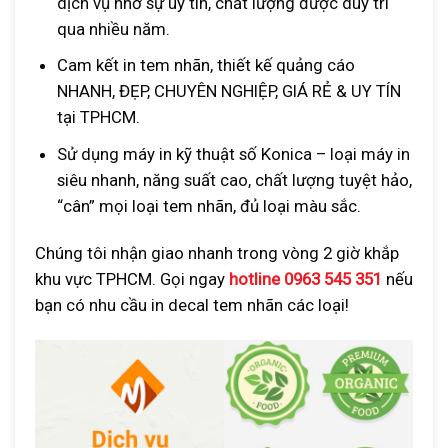
dịch vụ nhờ sự uy tín, chất lượng được duy trì
qua nhiều năm.
Cam kết in tem nhãn, thiết kế quảng cáo
NHANH, ĐẸP, CHUYÊN NGHIỆP, GIÁ RẺ & UY TÍN
tại TPHCM.
Sử dụng máy in kỹ thuật số Konica – loại máy in
siêu nhanh, năng suất cao, chất lượng tuyệt hảo,
“cân” mọi loại tem nhãn, đủ loại màu sắc.
Chúng tôi nhận giao nhanh trong vòng 2 giờ khắp
khu vực TPHCM. Gọi ngay
hotline
0963 545 351
nếu
bạn có nhu cầu in decal tem nhãn các loại!