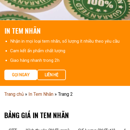
IN TEM NHÃN
Nhận in mọi loại tem nhãn, số lượng ít nhiều theo yêu cầu
Cam kết ấn phẩm chất lượng
Giao hàng nhanh trong 2h
GỌI NGAY
LIÊN HỆ
Trang chủ
»
In Tem Nhãn
»
Trang 2
BẢNG GIÁ IN TEM NHÃN