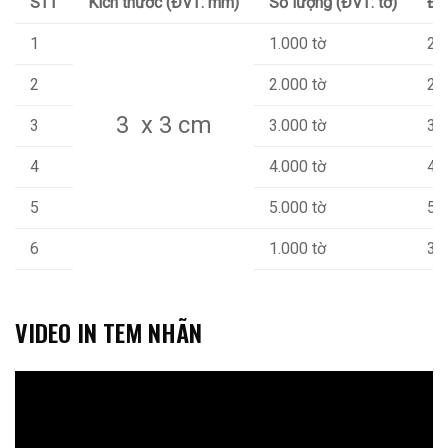
STT
Kích thước (ĐVT: mm)
Số lượng (ĐVT: tờ)
Đơ
1
1.000 tờ
23
2
2.000 tờ
28
3 x 3 cm
3
3.000 tờ
36
4
4.000 tờ
49
5
5.000 tờ
51
6
1.000 tờ
33
7
2000 tờ
49
VIDEO IN TEM NHÃN
4 x 4 cm
8
3000 tờ
56
9
4000 tờ
72
10
5000 tờ
87