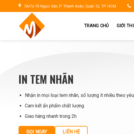
Skip
54/7a Tô Ngọc Vân, P. Thạnh Xuân, Quận 12, TP. HCM
to
content
TRANG CHỦ
GIỚI TH
IN TEM NHÃN
Nhận in mọi loại tem nhãn, số lượng ít nhiều theo yê
Cam kết ấn phẩm chất lượng
Giao hàng nhanh trong 2h
GỌI NGAY
LIÊN HỆ