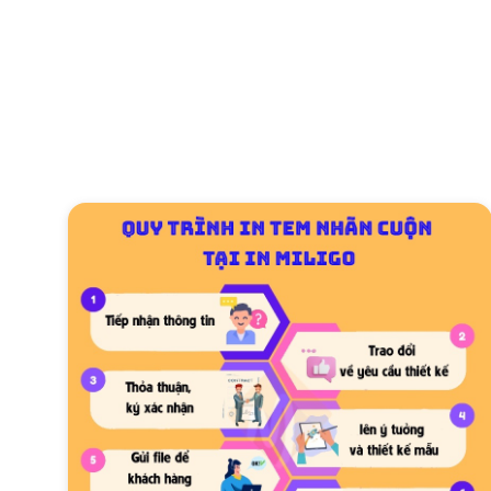
16
1000 tờ
17
2000 tờ
6 x 6 cm
18
3000 tờ
19
4000 tờ
20
5000 tờ