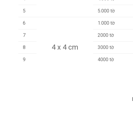
5
5.000 tờ
6
1.000 tờ
7
2000 tờ
4 x 4 cm
8
3000 tờ
9
4000 tờ
10
5000 tờ
11
1.000 tờ
12
2.000 tờ
5 x 5 cm
13
3.000 tờ
14
4.000 tờ
15
5.000 tờ