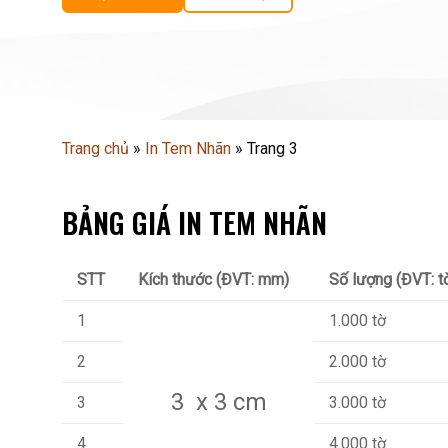
Trang chủ
»
In Tem Nhãn
»
Trang 3
BẢNG GIÁ IN TEM NHÃN
STT
Kích thước (ĐVT: mm)
Số lượng (ĐVT: t
1
1.000 tờ
2
2.000 tờ
3 x 3 cm
3
3.000 tờ
4
4.000 tờ