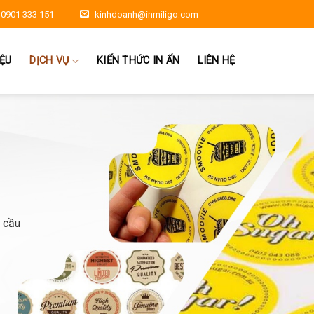
0901 333 151
kinhdoanh@inmiligo.com
IỆU
DỊCH VỤ
KIẾN THỨC IN ẤN
LIÊN HỆ
u cầu