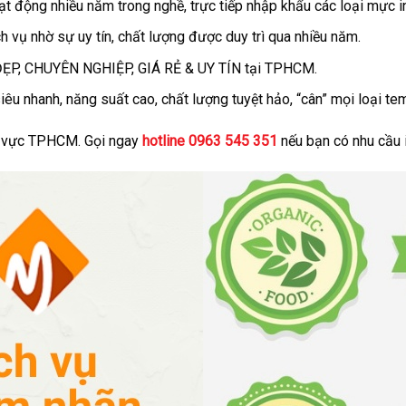
ạt động nhiều năm trong nghề, trực tiếp nhập khẩu các loại mực in
 vụ nhờ sự uy tín, chất lượng được duy trì qua nhiều năm.
 ĐẸP, CHUYÊN NGHIỆP, GIÁ RẺ & UY TÍN tại TPHCM.
iêu nhanh, năng suất cao, chất lượng tuyệt hảo, “cân” mọi loại te
hu vực TPHCM. Gọi ngay
hotline
0963 545 351
nếu bạn có nhu cầu i