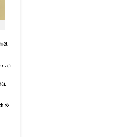
iệt,
o với
ài.
h rõ