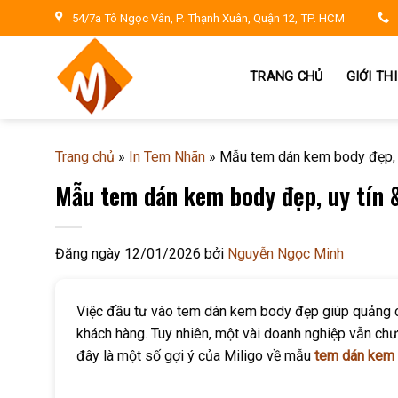
Skip
54/7a Tô Ngọc Vân, P. Thạnh Xuân, Quận 12, TP. HCM
to
content
TRANG CHỦ
GIỚI TH
Trang chủ
»
In Tem Nhãn
»
Mẫu tem dán kem body đẹp, u
Mẫu tem dán kem body đẹp, uy tín 
Đăng ngày
12/01/2026
bởi
Nguyễn Ngọc Minh
Việc đầu tư vào tem dán kem body đẹp giúp quảng cáo
khách hàng. Tuy nhiên, một vài doanh nghiệp vẫn ch
đây là một số gợi ý của Miligo về mẫu
tem dán kem