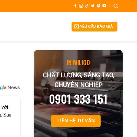
YÊU CẦU BÁO GIÁ
IN MILIGO
CHẤT LƯỢNG, SÁNG TẠO,
CHUYÊN NGHIỆP
0901 333 151
 với
g. Sau
LIÊN HỆ TƯ VẤN