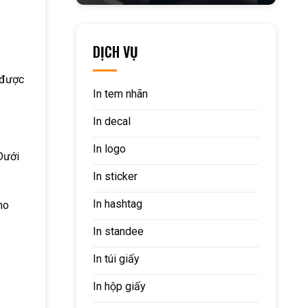
DỊCH VỤ
 được
In tem nhãn
In decal
In logo
Dưới
In sticker
In hashtag
ho
In standee
In túi giấy
In hộp giấy