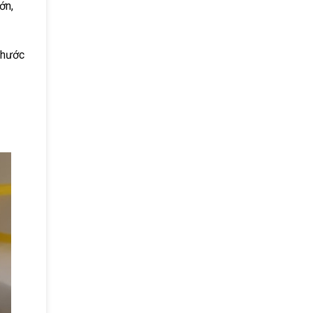
ớn,
thước