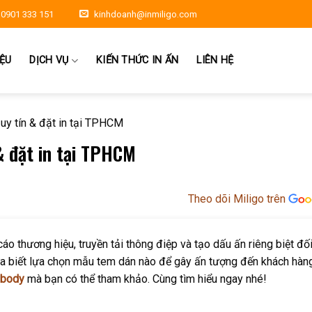
0901 333 151
kinhdoanh@inmiligo.com
IỆU
DỊCH VỤ
KIẾN THỨC IN ẤN
LIÊN HỆ
y tín & đặt in tại TPHCM
& đặt in tại TPHCM
Theo dõi Miligo trên
 thương hiệu, truyền tải thông điệp và tạo dấu ấn riêng biệt đối
ưa biết lựa chọn mẫu tem dán nào để gây ấn tượng đến khách hàn
 body
mà bạn có thể tham khảo. Cùng tìm hiểu ngay nhé!