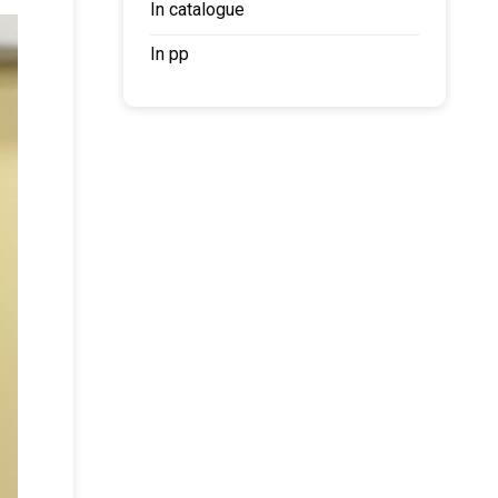
In catalogue
In pp