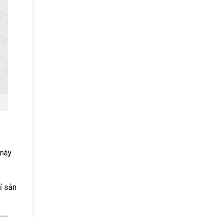
 này
ỉ sản