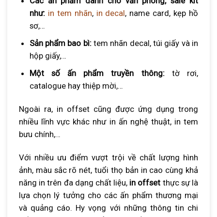
Các ấn phẩm dành cho văn phòng, sale kit
như:
in tem nhãn
,
in decal
, name card, kẹp hồ
sơ,…
Sản phẩm bao bì:
tem nhãn decal, túi giấy và in
hộp giấy,…
Một số ấn phẩm truyền thông:
tờ rơi,
catalogue hay thiệp mời,…
Ngoài ra, in offset cũng được ứng dụng trong
nhiều lĩnh vực khác như in ấn nghệ thuật, in tem
bưu chính,…
Với nhiều ưu điểm vượt trội về chất lượng hình
ảnh, màu sắc rõ nét, tuổi thọ bản in cao cùng khả
năng in trên đa dạng chất liệu,
in offset
thực sự là
lựa chọn lý tưởng cho các ấn phẩm thương mại
và quảng cáo. Hy vọng với những thông tin chi