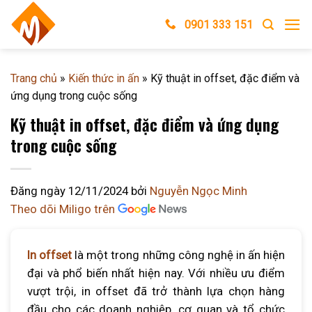
Skip
0901 333 151
to
content
Trang chủ
»
Kiến thức in ấn
»
Kỹ thuật in offset, đặc điểm và
ứng dụng trong cuộc sống
Kỹ thuật in offset, đặc điểm và ứng dụng
trong cuộc sống
Đăng ngày
12/11/2024
bởi
Nguyễn Ngọc Minh
Theo dõi Miligo trên
In offset
là một trong những công nghệ in ấn hiện
đại và phổ biến nhất hiện nay. Với nhiều ưu điểm
vượt trội, in offset đã trở thành lựa chọn hàng
đầu cho các doanh nghiệp, cơ quan và tổ chức