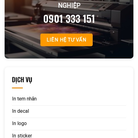
NGHIỆP
0901 333 151
LIÊN HỆ TƯ VẤN
DỊCH VỤ
In tem nhãn
In decal
In logo
In sticker