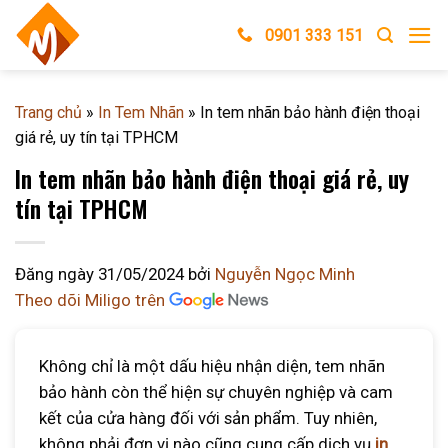
Skip
0901 333 151
to
content
Trang chủ
»
In Tem Nhãn
»
In tem nhãn bảo hành điện thoại
giá rẻ, uy tín tại TPHCM
In tem nhãn bảo hành điện thoại giá rẻ, uy
tín tại TPHCM
Đăng ngày
31/05/2024
bởi
Nguyễn Ngọc Minh
Theo dõi Miligo trên
Không chỉ là một dấu hiệu nhận diện, tem nhãn
bảo hành còn thể hiện sự chuyên nghiệp và cam
kết của cửa hàng đối với sản phẩm. Tuy nhiên,
không phải đơn vị nào cũng cung cấp dịch vụ
in