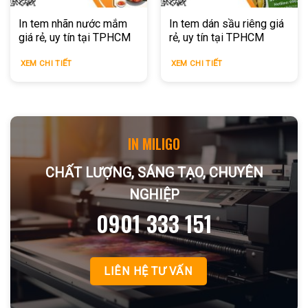
In tem nhãn nước mắm
In tem dán sầu riêng giá
giá rẻ, uy tín tại TPHCM
rẻ, uy tín tại TPHCM
XEM CHI TIẾT
XEM CHI TIẾT
IN MILIGO
CHẤT LƯỢNG, SÁNG TẠO, CHUYÊN
NGHIỆP
0901 333 151
LIÊN HỆ TƯ VẤN