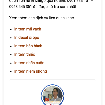
quên liên hệ In Miligo qua hotline 0901 333 151 –
0963 545 351 để được hỗ trợ sớm nhất.
Xem thêm các dịch vụ liên quan khác:
In tem mã vạch
In decal xi bạc
In tem bảo hành
In tem thiếc
In tem nhãn cuộn
In tem niêm phong