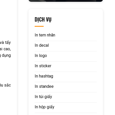
DỊCH VỤ
In tem nhãn
 và tẩy
In decal
i cao,
ng dụng
In logo
In sticker
In hashtag
iều sắc
In standee
In túi giấy
In hộp giấy