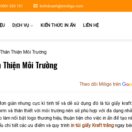
0901 333 151
kinhdoanh@inmiligo.com
IỆU
DỊCH VỤ
KIẾN THỨC IN ẤN
LIÊN HỆ
g Thân Thiện Môi Trường
n Thiện Môi Trường
Theo dõi Miligo trên
ơn giản nhưng cực kì tinh tế và dễ sử dụng đó là túi giấy kraft 
form và thân thiết với môi trường nên sẽ phù hợp với đa dạng nhi
 làm nổi bật logo thương hiệu, thuận tiện cho việc in ấn để tạo 
ểu chi tiết các ưu điểm và quy trình
in túi giấy Kraft trắng
ngay bê