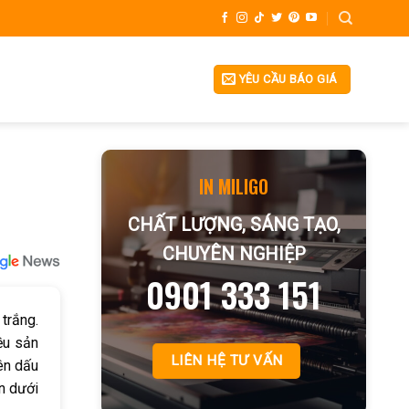
YÊU CẦU BÁO GIÁ
IN MILIGO
CHẤT LƯỢNG, SÁNG TẠO,
CHUYÊN NGHIỆP
0901 333 151
trắng.
ều sản
LIÊN HỆ TƯ VẤN
nên dấu
n dưới