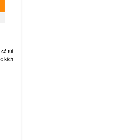
 có túi
c kích