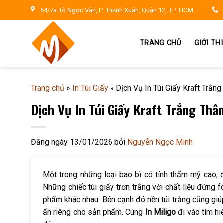
Skip
54/7a Tô Ngọc Vân, P. Thạnh Xuân, Quận 12, TP. HCM
to
content
TRANG CHỦ
GIỚI TH
Trang chủ
»
In Túi Giấy
»
Dịch Vụ In Túi Giấy Kraft Trắn
Dịch Vụ In Túi Giấy Kraft Trắng Thâ
Đăng ngày
13/01/2026
bởi
Nguyễn Ngọc Minh
Một trong những loại bao bì có tính thẩm mỹ cao, đ
Những chiếc túi giấy trơn trắng với chất liệu đứng 
phẩm khác nhau. Bên cạnh đó nền túi trắng cũng giúp
ấn riêng cho sản phẩm. Cùng
In Miligo
đi vào tìm hi