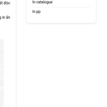
In catalogue
ất độc
In pp
 in ấn