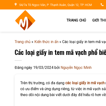
Skip
54/7a Tô Ngọc Vân, P. Thạnh Xuân, Quận 12, TP. HCM
to
content
TRANG CHỦ
GIỚI TH
Trang chủ
»
Kiến thức in ấn
»
Các loại giấy in tem mã vạ
Các loại giấy in tem mã vạch phổ bi
Đăng ngày
19/03/2024
bởi
Nguyễn Ngọc Minh
Trên thị trường, có đa dạng
các loại giấy in mã vạch
có ưu điểm và ứng dụng riêng, từ việc in mã vạch 
theo dõi nội dung bài viết dưới đây để hiểu rõ hơn v