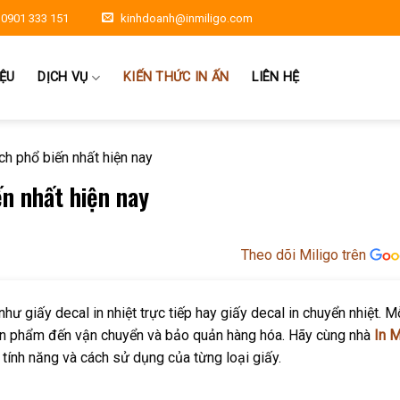
0901 333 151
kinhdoanh@inmiligo.com
IỆU
DỊCH VỤ
KIẾN THỨC IN ẤN
LIÊN HỆ
ch phổ biến nhất hiện nay
ến nhất hiện nay
Theo dõi Miligo trên
như giấy decal in nhiệt trực tiếp hay giấy decal in chuyển nhiệt. Mỗ
sản phẩm đến vận chuyển và bảo quản hàng hóa. Hãy cùng nhà
In M
ề tính năng và cách sử dụng của từng loại giấy.