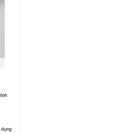
linh
ử dụng