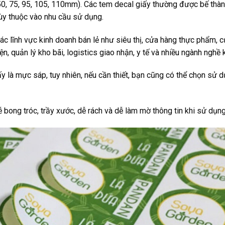
 50, 75, 95, 105, 110mm). Các tem decal giấy thường được bế thà
tùy thuộc vào nhu cầu sử dụng.
ác lĩnh vực kinh doanh bán lẻ như siêu thị, cửa hàng thực phẩm, 
ện, quản lý kho bãi, logistics giao nhận, y tế và nhiều ngành nghề 
 là mực sáp, tuy nhiên, nếu cần thiết, bạn cũng có thể chọn sử 
ễ bong tróc, trầy xước, dễ rách và dễ làm mờ thông tin khi sử dụng