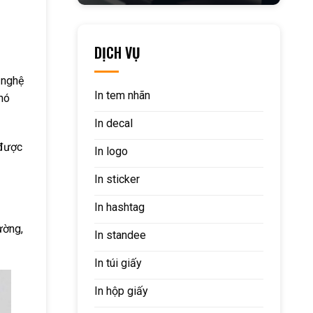
DỊCH VỤ
 nghệ
In tem nhãn
 nó
In decal
 được
In logo
In sticker
In hashtag
ường,
In standee
In túi giấy
In hộp giấy