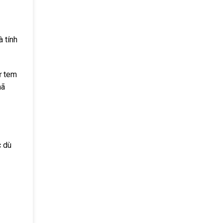
à tính
ư tem
mã
c dù