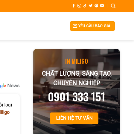
YÊU CẦU BÁO GIÁ
IN MILIGO
CHẤT LƯỢNG, SÁNG TẠO,
CHUYÊN NGHIỆP
0901 333 151
i loại
iligo
LIÊN HỆ TƯ VẤN