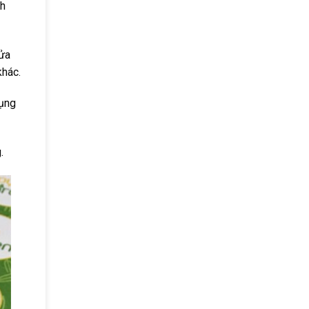
nh
cửa
khác.
dụng
.