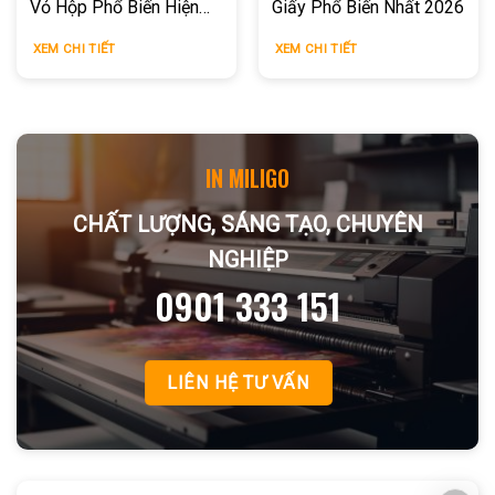
Vỏ Hộp Phổ Biến Hiện
Giấy Phổ Biến Nhất 2026
Nay
XEM CHI TIẾT
XEM CHI TIẾT
IN MILIGO
CHẤT LƯỢNG, SÁNG TẠO, CHUYÊN
NGHIỆP
0901 333 151
LIÊN HỆ TƯ VẤN