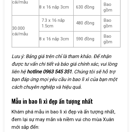
cái/mẫu
Bao
8 x 16 nắp 3cm
630 đồng
gồm
7.3 x 16 nắp
Bao
480 đồng
1.5cm
gồm
30.000
cái/mẫu
Bao
8 x 16 nắp 3cm
590 đồng
gồm
Lưu ý: Bảng giá trên chỉ là tham khảo. Để nhận
được tư vấn chi tiết và báo giá chính xác, vui lòng
liên hệ
hotline 0963 545 351
. Chúng tôi sẽ hỗ trợ
bạn đáp ứng mọi yêu cầu in bao lì xì của bạn một
cách chuyên nghiệp và hiệu quả.
Mẫu in bao lì xì đẹp ấn tượng nhất
Khám phá mẫu in bao lì xì đẹp và ấn tượng nhất,
đem lại sự may mắn và niềm vui cho mùa Xuân
mới sắp đến: