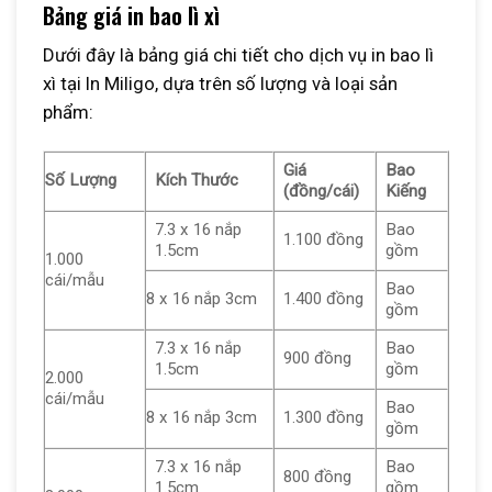
Bảng giá in bao lì xì
Dưới đây là bảng giá chi tiết cho dịch vụ in bao lì
xì tại In Miligo, dựa trên số lượng và loại sản
phẩm:
Giá
Bao
Số Lượng
Kích Thước
(đồng/cái)
Kiếng
7.3 x 16 nắp
Bao
1.100 đồng
1.5cm
gồm
1.000
cái/mẫu
Bao
8 x 16 nắp 3cm
1.400 đồng
gồm
7.3 x 16 nắp
Bao
900 đồng
1.5cm
gồm
2.000
cái/mẫu
Bao
8 x 16 nắp 3cm
1.300 đồng
gồm
7.3 x 16 nắp
Bao
800 đồng
1.5cm
gồm