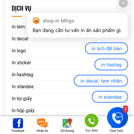
DỊCH VỤ
shop in Miligo
In tem nhãn
In decal
in lịch để bàn
In logo
In sticker
in hastag
In hashtag
in decal, tem nhãn
In standee
in standee
In túi giấy
1
In hộp giấy
In catalogue
Gọi điện
Facebook
Nhắn tin
Chỉ đường
Chat Zalo