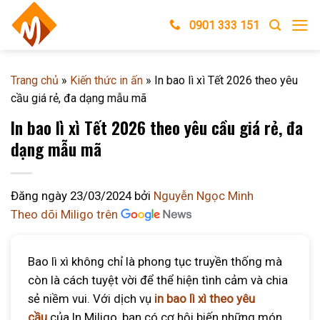
Skip
0901 333 151
to
content
Trang chủ
»
Kiến thức in ấn
»
In bao lì xì Tết 2026 theo yêu
cầu giá rẻ, đa dạng mẫu mã
In bao lì xì Tết 2026 theo yêu cầu giá rẻ, đa
dạng mẫu mã
Đăng ngày
23/03/2024
bởi
Nguyễn Ngọc Minh
Theo dõi Miligo trên
Bao lì xì không chỉ là phong tục truyền thống mà
còn là cách tuyệt vời để thể hiện tình cảm và chia
sẻ niềm vui. Với dịch vụ
in bao lì xì theo yêu
cầu
của In Miligo, bạn có cơ hội biến những món