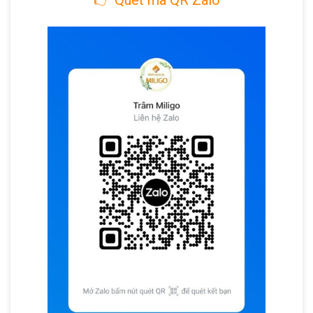
👉 Quét mã QR Zalo