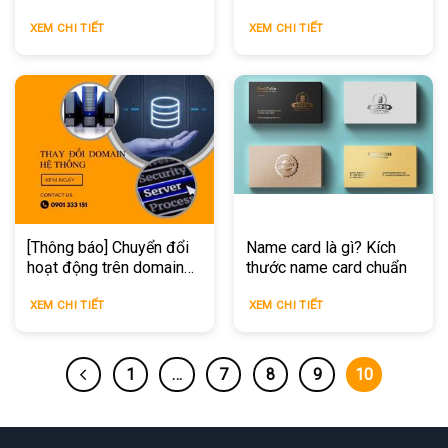
quản laptop
XEM CHI TIẾT
XEM CHI TIẾT
[Thông báo] Chuyển đổi
Name card là gì? Kích
hoạt động trên domain
thước name card chuẩn
mới
XEM CHI TIẾT
XEM CHI TIẾT
1
…
7
8
9
10