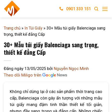
Skip
0901 333 151
to
content
Trang chủ
»
In Túi Giấy
»
30+ Mẫu túi giấy Balenciaga sang
trọng, thiết kế đẳng Cấp
30+ Mẫu túi giấy Balenciaga sang trọng,
thiết kế đẳng Cấp
Đăng ngày
13/05/2025
bởi
Nguyễn Ngọc Minh
Theo dõi Miligo trên
Không chỉ dừng lại ở các sản phẩm thời trang cao
cấp, Balenciaga còn gây ấn tượng với những mẫu
túi giấy mang đậm tinh thần thiết kế tối giản,
nhưng đầy sang trọng và đẳng cấp. Những chiếc