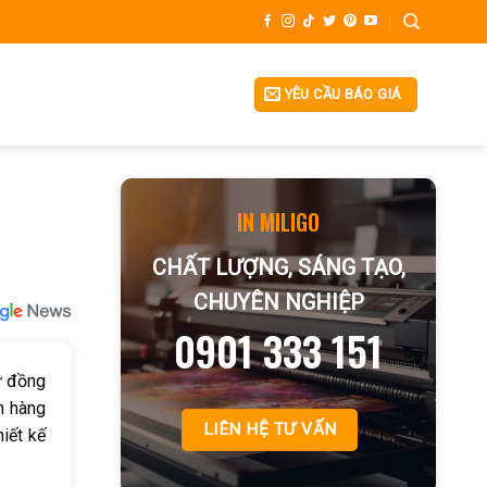
YÊU CẦU BÁO GIÁ
IN MILIGO
CHẤT LƯỢNG, SÁNG TẠO,
CHUYÊN NGHIỆP
0901 333 151
ự đồng
ch hàng
LIÊN HỆ TƯ VẤN
hiết kế