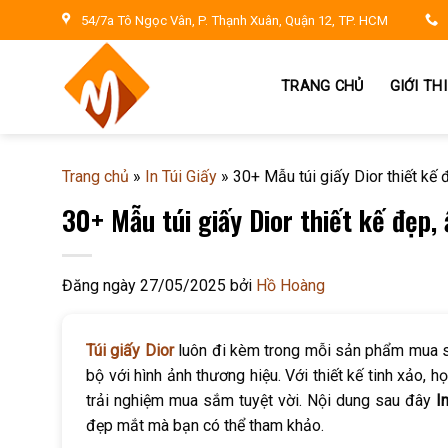
Skip
54/7a Tô Ngọc Vân, P. Thạnh Xuân, Quận 12, TP. HCM
to
content
TRANG CHỦ
GIỚI TH
Trang chủ
»
In Túi Giấy
»
30+ Mẫu túi giấy Dior thiết kế 
30+ Mẫu túi giấy Dior thiết kế đẹp,
Đăng ngày
27/05/2025
bởi
Hồ Hoàng
Túi giấy Dior
luôn đi kèm trong mỗi sản phẩm mua sắ
bộ với hình ảnh thương hiệu. Với thiết kế tinh xảo, 
trải nghiệm mua sắm tuyệt vời. Nội dung sau đây
I
đẹp mắt mà bạn có thể tham khảo.