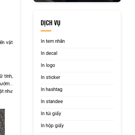
DỊCH VỤ
In tem nhãn
ến vật
In decal
In logo
 tính,
In sticker
 bướm…
In hashtag
ật như
In standee
In túi giấy
In hộp giấy