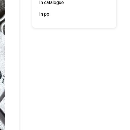
In catalogue
In pp