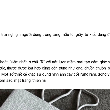
 trải nghiệm người dùng trong từng mẫu túi giấy, từ kiểu dáng đ
hoát. Điểm nhấn ở chữ “R” với nét lượn mềm mại tạo cảm giác nữ
, cúc, thược dược kết hợp cùng côn trùng như ong, chuồn chuồn,
 Một số thiết kế khác sử dụng hình ảnh cây cối, rừng rậm, động v
òm sao, mặt trăng, thiên hà.