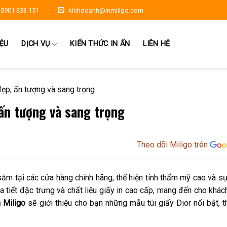
0901 333 151
kinhdoanh@inmiligo.com
IỆU
DỊCH VỤ
KIẾN THỨC IN ẤN
LIÊN HỆ
đẹp, ấn tượng và sang trọng
 ấn tượng và sang trọng
Theo dõi Miligo trên
m tại các cửa hàng chính hãng, thể hiện tính thẩm mỹ cao và s
họa tiết đặc trưng và chất liệu giấy in cao cấp, mang đến cho khá
n Miligo
sẽ giới thiệu cho bạn những mẫu túi giấy Dior nổi bật, t