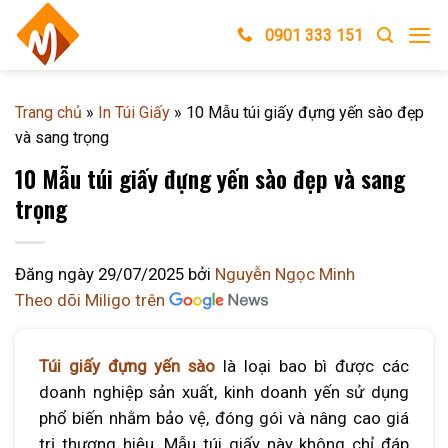
Skip
0901 333 151
to
content
Trang chủ
»
In Túi Giấy
»
10 Mẫu túi giấy đựng yến sào đẹp
và sang trọng
10 Mẫu túi giấy đựng yến sào đẹp và sang
trọng
Đăng ngày
29/07/2025
bởi
Nguyễn Ngọc Minh
Theo dõi Miligo trên
Túi giấy đựng yến sào
là loại bao bì được các
doanh nghiệp sản xuất, kinh doanh yến sử dụng
phổ biến nhằm bảo vệ, đóng gói và nâng cao giá
trị thương hiệu. Mẫu túi giấy này không chỉ đáp