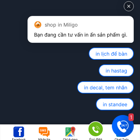
shop in Miligo
in lịch để bàn
in hastag
in decal, tem nhãn
in standee
1
Gọi điện
Facebook
Nhắn tin
Chỉ đường
Chat Zalo